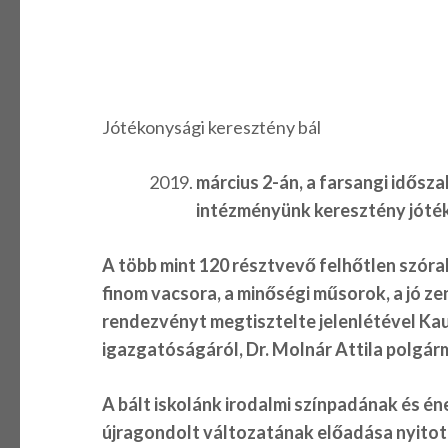
Jótékonysági keresztény bál
március 2-án, a farsangi idősza
intézményünk keresztény jóték
A több mint 120 résztvevő felhőtlen szór
finom vacsora, a minőségi műsorok, a jó zen
rendezvényt megtisztelte jelenlétével K
igazgatóságáról, Dr. Molnár Attila polgár
A bált iskolánk irodalmi színpadának és é
újragondolt változatának előadása nyitot