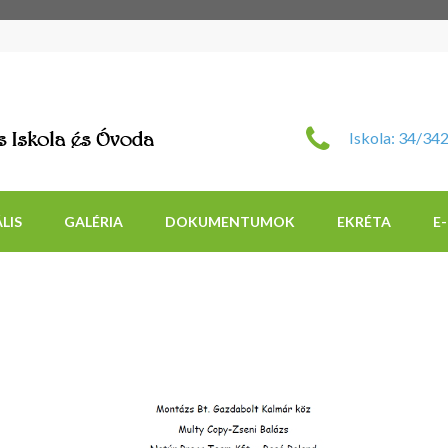
Szent Imre Római Katol
Iskola: 34/34
LIS
GALÉRIA
DOKUMENTUMOK
EKRÉTA
E