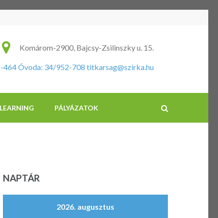
ikus Általános Iskola és Óvoda
Komárom-2900, Bajcsy-Zsilinszky u. 15.
2-464 Óvoda: 34/952-708
titkarsag@szirka.hu
-LEARNING
PÁLYÁZATOK
NAPTÁR
2026. augusztus