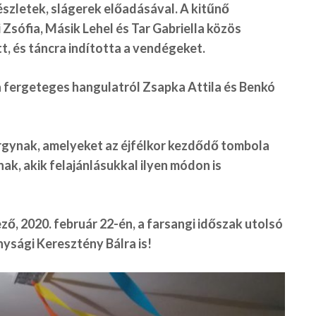
észletek, slágerek előadásával. A kitűnő
Zsófia, Másik Lehel és Tar Gabriella közös
t, és táncra indította a vendégeket.
a fergeteges hangulatról Zsapka Attila és Benkó
rgynak, amelyeket az éjfélkor kezdődő tombola
ak, akik felajánlásukkal ilyen módon is
ő, 2020. február 22-én, a farsangi időszak utolsó
sági Keresztény Bálra is!