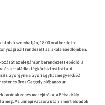
k utolsó szombatján, 18.00 órai kezdettel
onysági bált rendezett az iskola ebédlőjében.
akozását az elegánsan berendezett ebédlő, a
e és a családias légkör biztosította. A
ausits Györgyné a Győri Egyházmegye KESZ
mester és Bros Gergely plébános úr.
nekkarának zenés mesejátéka, a Békakirály
ta meg. Az ünnepi vacsora után ismert előadók