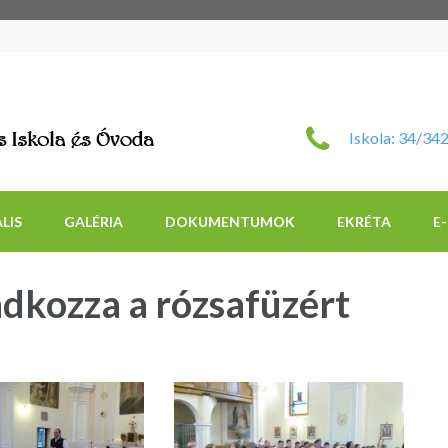
Szent Imre Római Katol
Iskola: 34/34
LIS
GALÉRIA
DOKUMENTUMOK
EKRÉTA
E
ádkozza a rózsafüzért