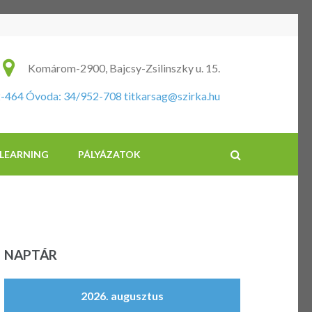
ikus Általános Iskola és Óvoda
Komárom-2900, Bajcsy-Zsilinszky u. 15.
2-464 Óvoda: 34/952-708
titkarsag@szirka.hu
-LEARNING
PÁLYÁZATOK
NAPTÁR
2026. augusztus