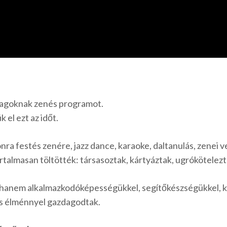
tagoknak zenés programot.
 el ezt az időt.
nra festés zenére, jazz dance, karaoke, daltanulás, zenei 
artalmasan töltötték: társasoztak, kártyáztak, ugrókötelezt
hanem alkalmazkodóképességükkel, segítőkészségükkel, kr
es élménnyel gazdagodtak.