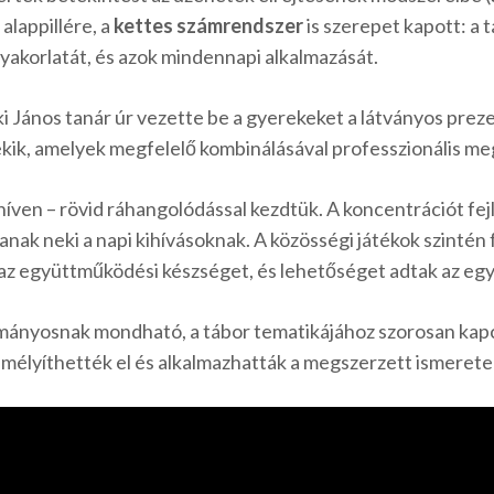
 alappillére, a
kettes számrendszer
is szerepet kapott: a 
yakorlatát, és azok mindennapi alkalmazását.
i János tanár úr vezette be a gyerekeket a látványos prez
kik, amelyek megfelelő kombinálásával professzionális me
ven – rövid ráhangolódással kezdtük. A koncentrációt fejl
nak neki a napi kihívásoknak. A közösségi játékok szintén
k az együttműködési készséget, és lehetőséget adtak az e
ományosnak mondható, a tábor tematikájához szorosan ka
mélyíthették el és alkalmazhatták a megszerzett ismerete