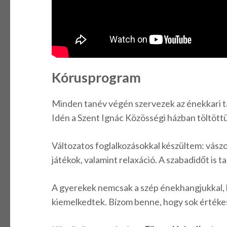
Kórusprogram
Minden tanév végén szervezek az énekkari 
Idén a Szent Ignác Közösségi házban töltöttük
Változatos foglalkozásokkal készültem: vászo
játékok, valamint relaxáció. A szabadidőt is t
A gyerekek nemcsak a szép énekhangjukkal, 
kiemelkedtek. Bízom benne, hogy sok érték