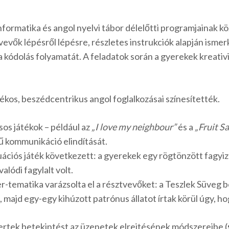
nformatika és angol nyelvi tábor délelőtti programjainak
vevők lépésről lépésre, részletes instrukciók alapján isme
 a kódolás folyamatát. A feladatok során a gyerekek kreativ
ékos, beszédcentrikus angol foglalkozásai színesítették.
os játékok – például az
„I love my neighbour”
és a
„Fruit S
ű kommunikáció elindítását.
uációs játék következett: a gyerekek egy rögtönzött fagyiz
alódi fagylalt volt.
r-tematika varázsolta el a résztvevőket: a Teszlek Süveg 
, majd egy-egy kihúzott patrónus állatot írtak körül úgy, ho
ertek betekintést az üzenetek elrejtésének módszereibe (