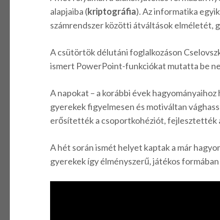
alapjaiba (
kriptográfia
). Az informatika egyik
számrendszer közötti átváltások elméletét, g
A csütörtök délutáni foglalkozáson Cselovszk
ismert PowerPoint-funkciókat mutatta be ne
A napokat – a korábbi évek hagyományaihoz hí
gyerekek figyelmesen és motiváltan vághassa
erősítették a csoportkohéziót, fejlesztetté
A hét során ismét helyet kaptak a már hagy
gyerekek így élményszerű, játékos formában 