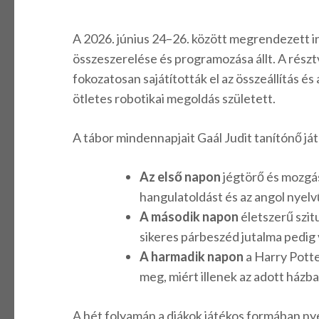
A 2026. június 24–26. között megrendezett i
összeszerelése és programozása állt. A részt
fokozatosan sajátították el az összeállítás és
ötletes robotikai megoldás született.
A tábor mindennapjait Gaál Judit tanítónő ját
Az első napon
jégtörő és mozgás
hangulatoldást és az angol nyelv
A második napon
életszerű szit
sikeres párbeszéd jutalma pedig v
A harmadik napon
a Harry Potte
meg, miért illenek az adott házba
A hét folyamán a diákok játékos formában ny