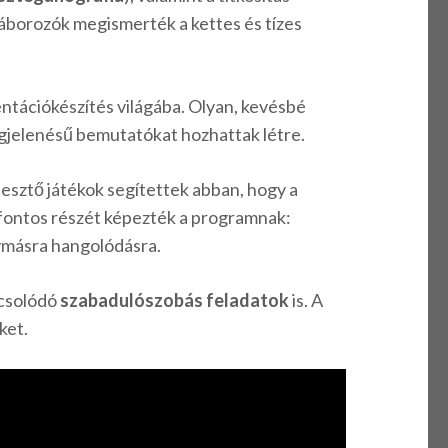
táborozók megismerték a kettes és tízes
entációkészítés világába. Olyan, kevésbé
gjelenésű bemutatókat hozhattak létre.
esztő játékok segítettek abban, hogy a
 fontos részét képezték a programnak:
gymásra hangolódásra.
pcsolódó
szabadulószobás feladatok
is. A
ket.