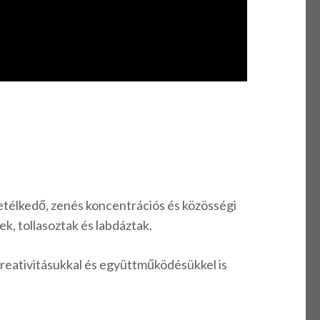
vetélkedő, zenés koncentrációs és közösségi
ek, tollasoztak és labdáztak.
eativitásukkal és együttműködésükkel is