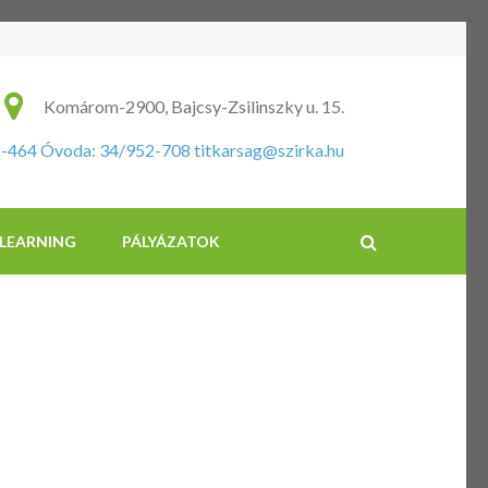
ikus Általános Iskola és Óvoda
Komárom-2900, Bajcsy-Zsilinszky u. 15.
2-464 Óvoda: 34/952-708
titkarsag@szirka.hu
-LEARNING
PÁLYÁZATOK