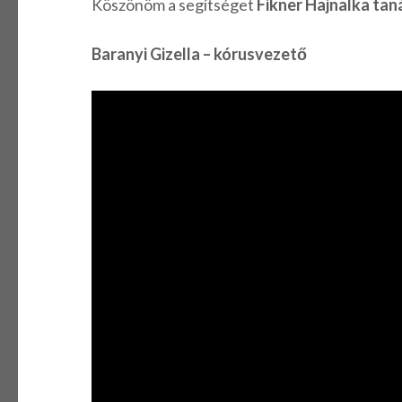
Köszönöm a segítséget
Fikner Hajnalka ta
Baranyi Gizella – kórusvezető