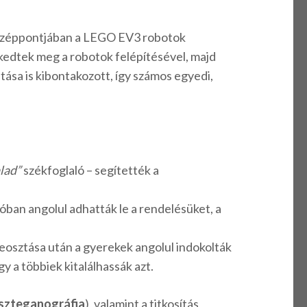
 középpontjában a LEGO EV3 robotok
rkedtek meg a robotok felépítésével, majd
itása is kibontakozott, így számos egyedi,
alad”
székfoglaló – segítették a
óban angolul adhatták le a rendelésüket, a
beosztása után a gyerekek angolul indokolták
gy a többiek kitalálhassák azt.
szteganográfia
), valamint a titkosítás