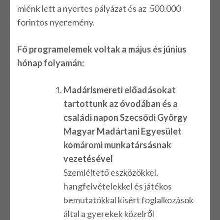
miénk lett a nyertes pályázat és az 500.000
forintos nyeremény.
Fő programelemek voltak a május és június
hónap folyamán:
Madárismereti előadásokat
tartottunk az óvodában és a
családi napon Szecsődi György
Magyar Madártani Egyesület
komáromi munkatársásnak
vezetésével
Szemléltető eszközökkel,
hangfelvételekkel és játékos
bemutatókkal kísért foglalkozások
által a gyerekek közelről