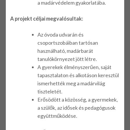
a madárvédelem gyakorlatába.
A projekt céljai megvalósultak:
Az óvoda udvarán és
csoportszobáiban tartósan
használható, madárbarát
tanulókörnyezet jött létre.
A gyerekek élményszerűen, saját
tapasztalaton és alkotáson keresztül
ismerhették meg a madárvilág
tiszteletét.
Erősödött a közösség, a gyermekek,
a szülők, az idősek és pedagógusok
együttműködése.