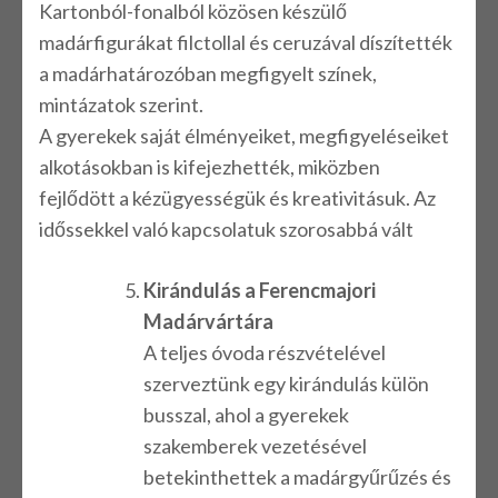
Kartonból-fonalból közösen készülő
madárfigurákat filctollal és ceruzával díszítették
a madárhatározóban megfigyelt színek,
mintázatok szerint.
A gyerekek saját élményeiket, megfigyeléseiket
alkotásokban is kifejezhették, miközben
fejlődött a kézügyességük és kreativitásuk. Az
időssekkel való kapcsolatuk szorosabbá vált
Kirándulás a Ferencmajori
Madárvártára
A teljes óvoda részvételével
szerveztünk egy kirándulás külön
busszal, ahol a gyerekek
szakemberek vezetésével
betekinthettek a madárgyűrűzés és