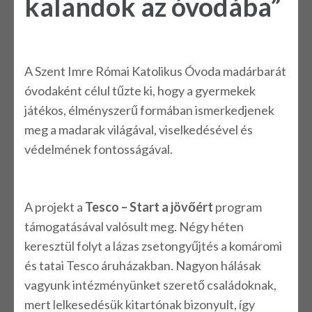
kalandok az óvodába”
A Szent Imre Római Katolikus Óvoda madárbarát
óvodaként célul tűzte ki, hogy a gyermekek
játékos, élményszerű formában ismerkedjenek
meg a madarak világával, viselkedésével és
védelmének fontosságával.
A projekt a
Tesco – Start a jövőért
program
támogatásával valósult meg. Négy héten
keresztül folyt a lázas zsetongyűjtés a komáromi
és tatai Tesco áruházakban. Nagyon hálásak
vagyunk intézményünket szerető családoknak,
mert lelkesedésük kitartónak bizonyult, így