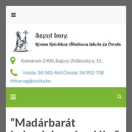
R
Ka
Komárom-2900, Bajcsy-Zsilinszky u. 15.
Ál
Iskola: 34/342-464 Óvoda: 34/952-708
Is
titkarsag@szirka.hu
Ó
“Madárbarát