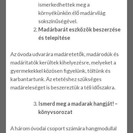
ismerkedhettek meg a
környékünkön élő madárvilág
sokszínűségével.
Madárbarát eszközök beszerzése
és telepítése
Az óvoda udvarára madáretetők, madárodúk és
madáritatók kerültek kihelyezésre, melyeket a
gyermekekkel közösen figyelünk, töltünk és
karbantartunk. Az etetéshez szükséges
madáreleséget is beszereztük a téli időszakra.
Ismerd meg a madarak hangját! –
könyvsorozat
A három óvodai csoport számára hangmodullal