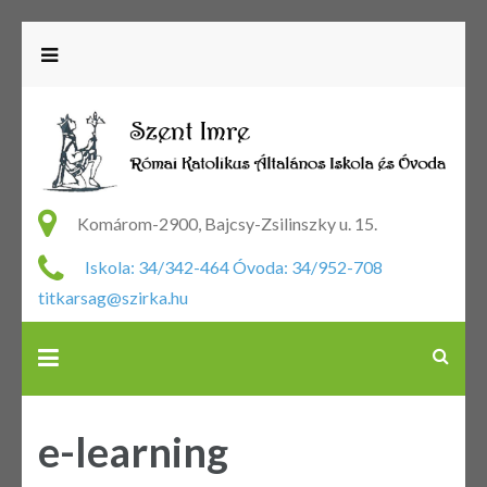
R
Ka
Komárom-2900, Bajcsy-Zsilinszky u. 15.
Ál
Iskola: 34/342-464 Óvoda: 34/952-708
Is
titkarsag@szirka.hu
Ó
e-learning