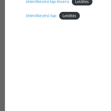
Jelentkezési lap-kisero
Letöltés
Jelentkezési-lap
Letöltés