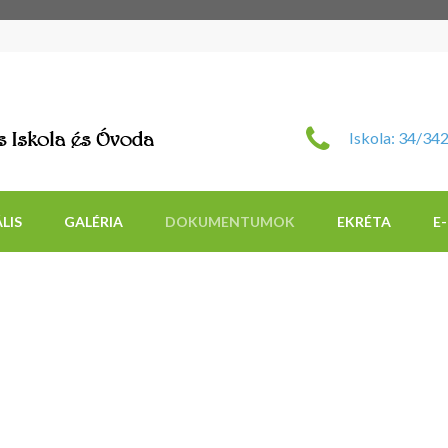
Szent Imre Római Katol
Iskola: 34/34
LIS
GALÉRIA
DOKUMENTUMOK
EKRÉTA
E