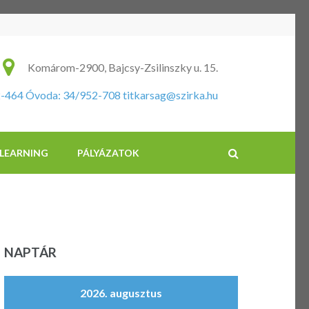
ikus Általános Iskola és Óvoda
Komárom-2900, Bajcsy-Zsilinszky u. 15.
2-464 Óvoda: 34/952-708
titkarsag@szirka.hu
-LEARNING
PÁLYÁZATOK
NAPTÁR
2026. augusztus