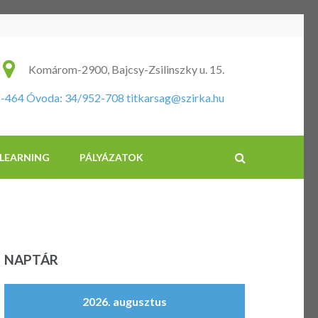
ikus Általános Iskola és Óvoda
Komárom-2900, Bajcsy-Zsilinszky u. 15.
2-464 Óvoda: 34/952-708
titkarsag@szirka.hu
-LEARNING
PÁLYÁZATOK
NAPTÁR
2026. augusztus