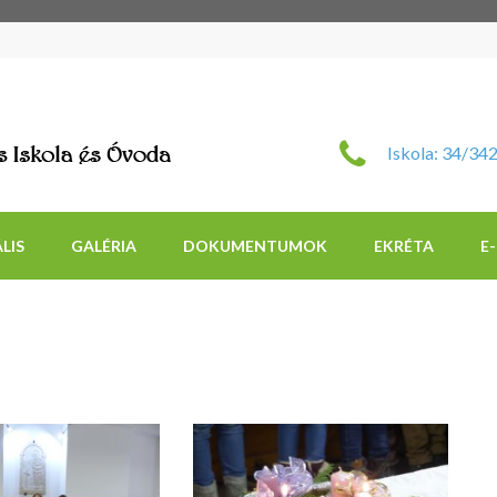
Szent Imre Római Katol
Iskola: 34/34
LIS
GALÉRIA
DOKUMENTUMOK
EKRÉTA
E