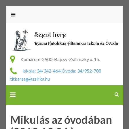
R
Ka
Komárom-2900, Bajcsy-Zsilinszky u. 15.
Ál
Iskola: 34/342-464 Óvoda: 34/952-708
Is
titkarsag@szirka.hu
Ó
Mikulás az óvodában