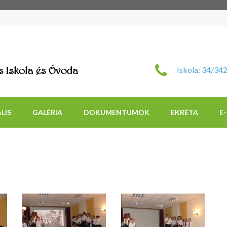
Szent Imre Római Katol
Iskola: 34/34
LIS
GALÉRIA
DOKUMENTUMOK
EKRÉTA
E