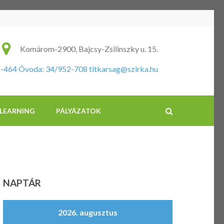
ikus Általános Iskola és Óvoda
Komárom-2900, Bajcsy-Zsilinszky u. 15.
2-464 Óvoda: 34/952-708
titkarsag@szirka.hu
-LEARNING
PÁLYÁZATOK
NAPTÁR
2026. augusztus