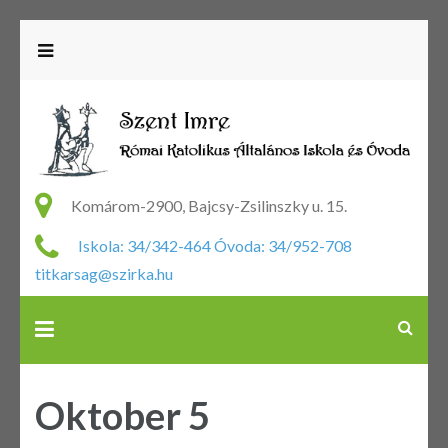
R
Ka
Komárom-2900, Bajcsy-Zsilinszky u. 15.
Ál
Iskola: 34/342-464 Óvoda: 34/952-708
Is
titkarsag@szirka.hu
Ó
Oktober 5