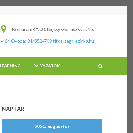
ikus Általános Iskola és Óvoda
Komárom-2900, Bajcsy-Zsilinszky u. 15.
2-464 Óvoda: 34/952-708
titkarsag@szirka.hu
-LEARNING
PÁLYÁZATOK
NAPTÁR
2026. augusztus