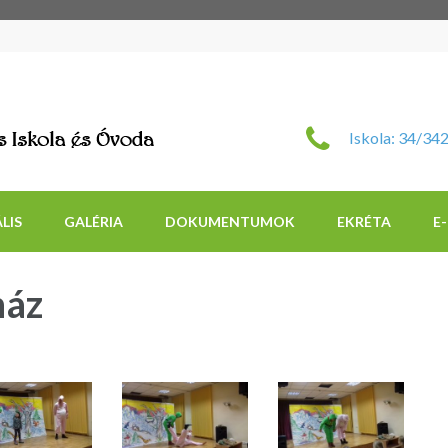
Szent Imre Római Katol
Iskola: 34/34
LIS
GALÉRIA
DOKUMENTUMOK
EKRÉTA
E
ház