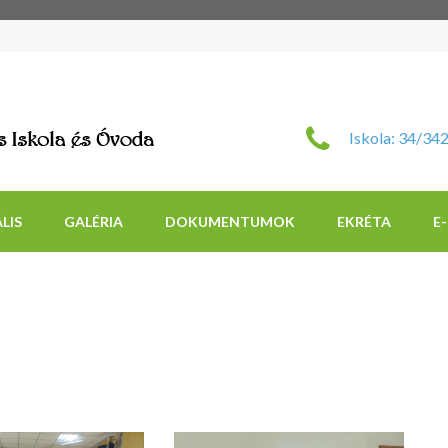
Szent Imre Római Katol
Iskola: 34/34
LIS
GALÉRIA
DOKUMENTUMOK
EKRÉTA
E