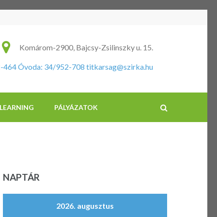
ikus Általános Iskola és Óvoda
Komárom-2900, Bajcsy-Zsilinszky u. 15.
2-464 Óvoda: 34/952-708
titkarsag@szirka.hu
-LEARNING
PÁLYÁZATOK
NAPTÁR
2026. augusztus