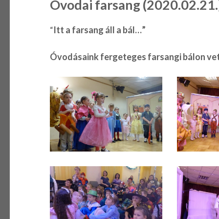
Óvodai farsang (2020.02.21.
“
Itt a farsang áll a bál…”
Óvodásaink fergeteges farsangi bálon vet