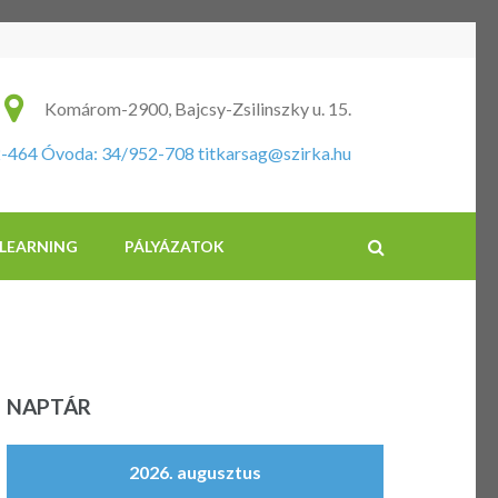
ikus Általános Iskola és Óvoda
Komárom-2900, Bajcsy-Zsilinszky u. 15.
2-464 Óvoda: 34/952-708
titkarsag@szirka.hu
-LEARNING
PÁLYÁZATOK
NAPTÁR
2026. augusztus