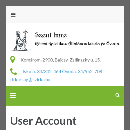
R
Ka
Komárom-2900, Bajcsy-Zsilinszky u. 15.
Ál
Iskola: 34/342-464 Óvoda: 34/952-708
Is
titkarsag@szirka.hu
Ó
User Account