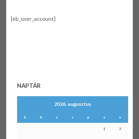
[eb_user_account]
NAPTÁR
2026. augusztus
h
K
s
c
p
s
v
1
2