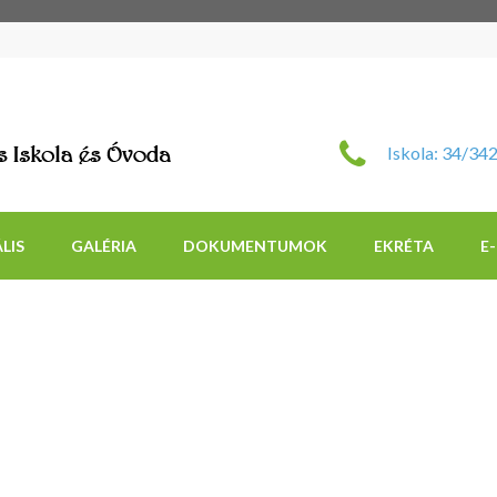
Szent Imre Római Katol
Iskola: 34/34
LIS
GALÉRIA
DOKUMENTUMOK
EKRÉTA
E