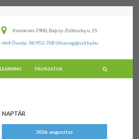
ikus Általános Iskola és Óvoda
Komárom-2900, Bajcsy-Zsilinszky u. 15.
2-464 Óvoda: 34/952-708
titkarsag@szirka.hu
-LEARNING
PÁLYÁZATOK
NAPTÁR
2026. augusztus