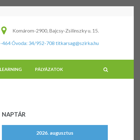
ikus Általános Iskola és Óvoda
Komárom-2900, Bajcsy-Zsilinszky u. 15.
2-464 Óvoda: 34/952-708
titkarsag@szirka.hu
-LEARNING
PÁLYÁZATOK
NAPTÁR
2026. augusztus