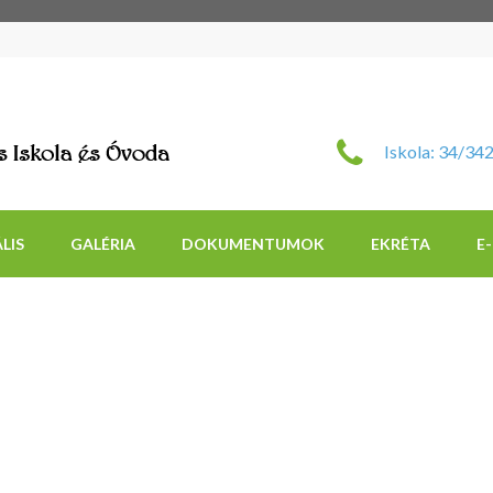
Szent Imre Római Katol
Iskola: 34/34
LIS
GALÉRIA
DOKUMENTUMOK
EKRÉTA
E