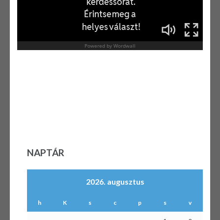
NAPTÁR
2026. augusztus
h
K
s
c
p
s
v