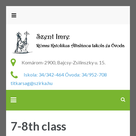
R
Ka
Komárom-2900, Bajcsy-Zsilinszky u. 15.
Ál
Iskola: 34/342-464 Óvoda: 34/952-708
Is
titkarsag@szirka.hu
Ó
7-8th class