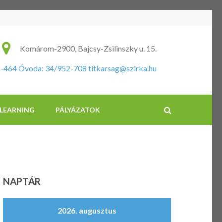
ikus Általános Iskola és Óvoda
Komárom-2900, Bajcsy-Zsilinszky u. 15.
2-464 Óvoda: 34/952-708
titkarsag@szirka.hu
-LEARNING
PÁLYÁZATOK
NAPTÁR
2026. augusztus