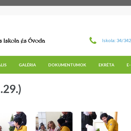
Szent Imre Római Katol
Iskola: 34/34
LIS
GALÉRIA
DOKUMENTUMOK
EKRÉTA
E
.29.)