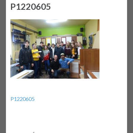
P1220605
Bejegyzés
P1220605
navigáció