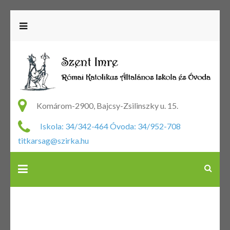
R
Ka
Komárom-2900, Bajcsy-Zsilinszky u. 15.
Ál
Iskola: 34/342-464 Óvoda: 34/952-708
Is
titkarsag@szirka.hu
Ó