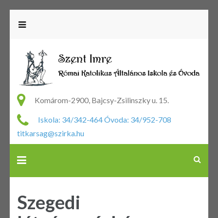
R
Ka
Komárom-2900, Bajcsy-Zsilinszky u. 15.
Ál
Iskola: 34/342-464 Óvoda: 34/952-708
Is
titkarsag@szirka.hu
Ó
Szegedi