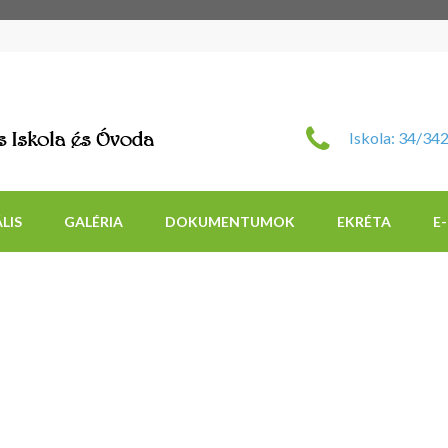
Szent Imre Római Katol
Iskola: 34/34
LIS
GALÉRIA
DOKUMENTUMOK
EKRÉTA
E