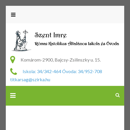
R
Ka
Komárom-2900, Bajcsy-Zsilinszky u. 15.
Ál
Iskola: 34/342-464 Óvoda: 34/952-708
Is
titkarsag@szirka.hu
Ó