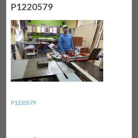
P1220579
Bejegyzés
P1220579
navigáció