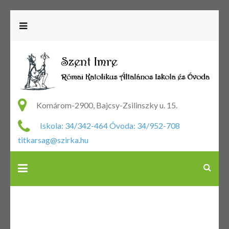
R
Ka
Komárom-2900, Bajcsy-Zsilinszky u. 15.
Ál
Iskola: 34/342-464 Óvoda: 34/952-708
Is
titkarsag@szirka.hu
Ó