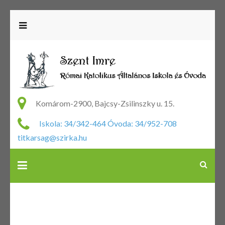
R
Ka
Komárom-2900, Bajcsy-Zsilinszky u. 15.
Ál
Iskola: 34/342-464 Óvoda: 34/952-708
Is
titkarsag@szirka.hu
Ó