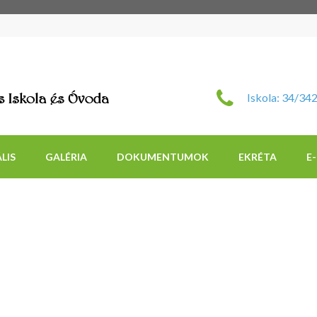
Szent Imre Római Katol
Iskola: 34/34
LIS
GALÉRIA
DOKUMENTUMOK
EKRÉTA
E