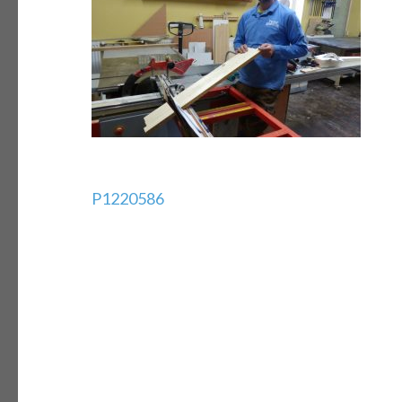
Bejegyzés
P1220586
navigáció