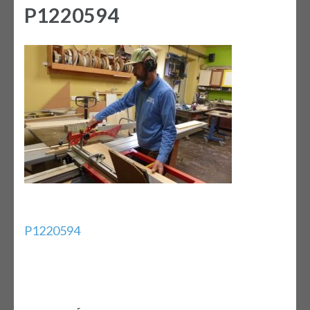
P1220594
Bejegyzés
P1220594
navigáció