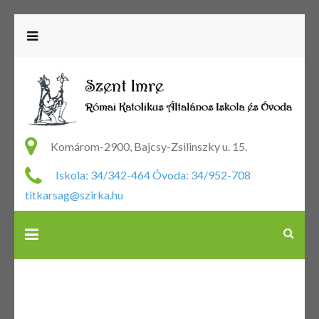
R
Ka
Komárom-2900, Bajcsy-Zsilinszky u. 15.
Ál
Iskola: 34/342-464 Óvoda: 34/952-708
Is
titkarsag@szirka.hu
Ó