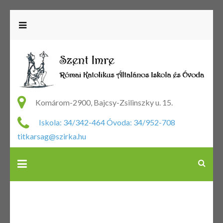
R
Ka
Komárom-2900, Bajcsy-Zsilinszky u. 15.
Ál
Iskola: 34/342-464 Óvoda: 34/952-708
Is
titkarsag@szirka.hu
Ó