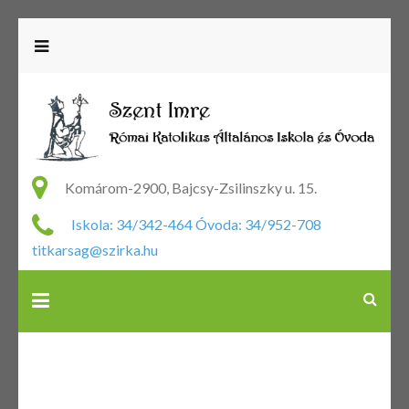
R
Ka
Komárom-2900, Bajcsy-Zsilinszky u. 15.
Ál
Iskola: 34/342-464 Óvoda: 34/952-708
Is
titkarsag@szirka.hu
Ó