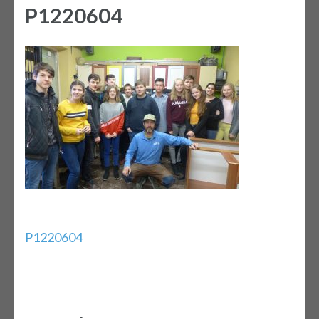
P1220604
Bejegyzés
P1220604
navigáció