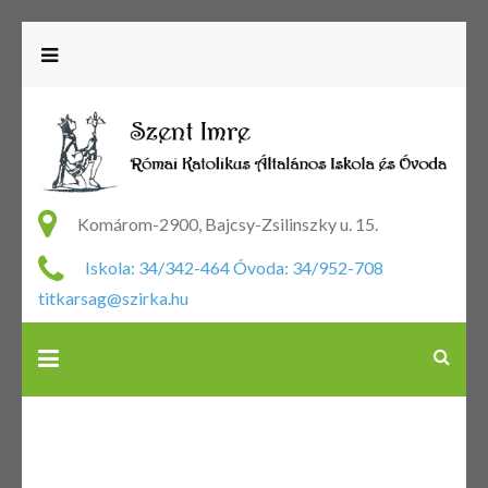
R
Ka
Komárom-2900, Bajcsy-Zsilinszky u. 15.
Ál
Iskola: 34/342-464 Óvoda: 34/952-708
Is
titkarsag@szirka.hu
Ó